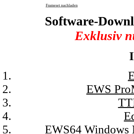
Frameset nachladen
Software-Downl
Exklusiv nu
E
EWS Pro
TTI
E
EWS64 Windows N