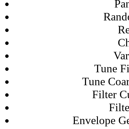
Pa
Rand
Re
Ch
Var
Tune Fi
Tune Coars
Filter 
Filt
Envelope Ge